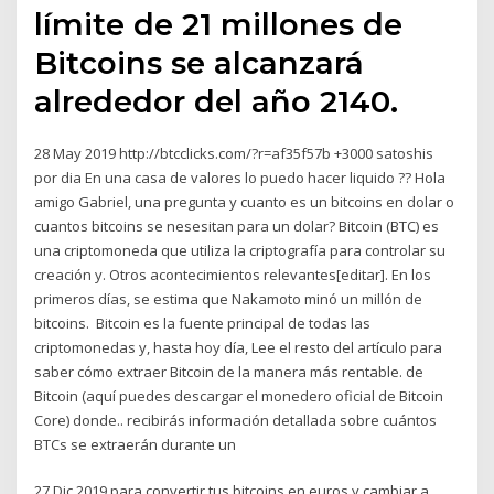
límite de 21 millones de
Bitcoins se alcanzará
alrededor del año 2140.
28 May 2019 http://btcclicks.com/?r=af35f57b +3000 satoshis
por dia En una casa de valores lo puedo hacer liquido ?? Hola
amigo Gabriel, una pregunta y cuanto es un bitcoins en dolar o
cuantos bitcoins se nesesitan para un dolar? Bitcoin (BTC) es
una criptomoneda que utiliza la criptografía para controlar su
creación y. Otros acontecimientos relevantes[editar]. En los
primeros días, se estima que Nakamoto minó un millón de
bitcoins.​ Bitcoin es la fuente principal de todas las
criptomonedas y, hasta hoy día, Lee el resto del artículo para
saber cómo extraer Bitcoin de la manera más rentable. de
Bitcoin (aquí puedes descargar el monedero oficial de Bitcoin
Core) donde.. recibirás información detallada sobre cuántos
BTCs se extraerán durante un
27 Dic 2019 para convertir tus bitcoins en euros y cambiar a