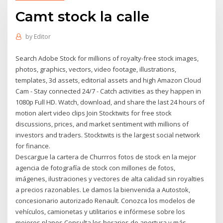
Camt stock la calle
by
Editor
Search Adobe Stock for millions of royalty-free stock images,
photos, graphics, vectors, video footage, illustrations,
templates, 3d assets, editorial assets and high Amazon Cloud
Cam - Stay connected 24/7 - Catch activities as they happen in
1080p Full HD. Watch, download, and share the last 24 hours of
motion alert video clips Join Stocktwits for free stock
discussions, prices, and market sentiment with millions of
investors and traders. Stocktwits is the largest social network
for finance.
Descargue la cartera de Churrros fotos de stock en la mejor
agencia de fotografía de stock con millones de fotos,
imágenes, ilustraciones y vectores de alta calidad sin royalties
a precios razonables. Le damos la bienvenida a Autostok,
concesionario autorizado Renault. Conozca los modelos de
vehículos, camionetas y utilitarios e infórmese sobre los
mejores planes Consulta los horarios de apertura y más