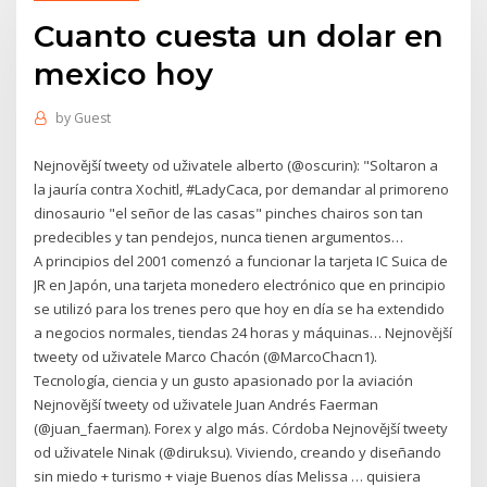
Cuanto cuesta un dolar en
mexico hoy
by
Guest
Nejnovější tweety od uživatele alberto (@oscurin): "Soltaron a
la jauría contra Xochitl, #LadyCaca, por demandar al primoreno
dinosaurio "el señor de las casas" pinches chairos son tan
predecibles y tan pendejos, nunca tienen argumentos…
A principios del 2001 comenzó a funcionar la tarjeta IC Suica de
JR en Japón, una tarjeta monedero electrónico que en principio
se utilizó para los trenes pero que hoy en día se ha extendido
a negocios normales, tiendas 24 horas y máquinas… Nejnovější
tweety od uživatele Marco Chacón (@MarcoChacn1).
Tecnología, ciencia y un gusto apasionado por la aviación
Nejnovější tweety od uživatele Juan Andrés Faerman
(@juan_faerman). Forex y algo más. Córdoba Nejnovější tweety
od uživatele Ninak (@diruksu). Viviendo, creando y diseñando
sin miedo + turismo + viaje Buenos días Melissa … quisiera