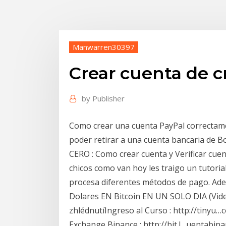
Manwarren30397
Crear cuenta de 
by
Publisher
Como crear una cuenta PayPal correctame
poder retirar a una cuenta bancaria de Bo
CERO : Como crear cuenta y Verificar cu
chicos como van hoy les traigo un tutori
procesa diferentes métodos de pago. Ad
Dolares EN Bitcoin EN UN SOLO DIA (Vide
zhlédnutíIngreso al Curso : http://tinyu
Exchange Binance : http://bit.l…uentabi