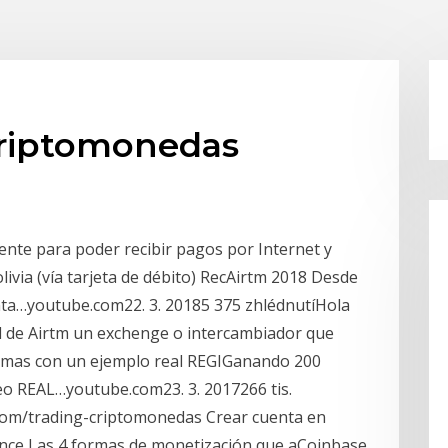
criptomonedas
nte para poder recibir pagos por Internet y
livia (vía tarjeta de débito) RecAirtm 2018 Desde
enta…youtube.com22. 3. 20185 375 zhlédnutíHola
al de Airtm un exchenge o intercambiador que
emas con un ejemplo real REGIGanando 200
o REAL…youtube.com23. 3. 2017266 tis.
…com/trading-criptomonedas Crear cuenta en
nance Las 4 formas de monetización que aCoinbase